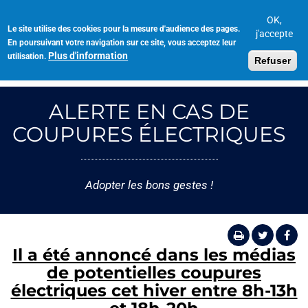
Aller
au
OK,
Le site utilise des cookies pour la mesure d'audience des pages.
Toggl
contenu
j'accepte
En poursuivant votre navigation sur ce site, vous acceptez leur
navig
principal
Plus d'information
utilisation.
Refuser
ALERTE EN CAS DE
COUPURES ÉLECTRIQUES
Adopter les bons gestes !
Il a été annoncé dans les médias
de potentielles coupures
électriques cet hiver entre 8h-13h