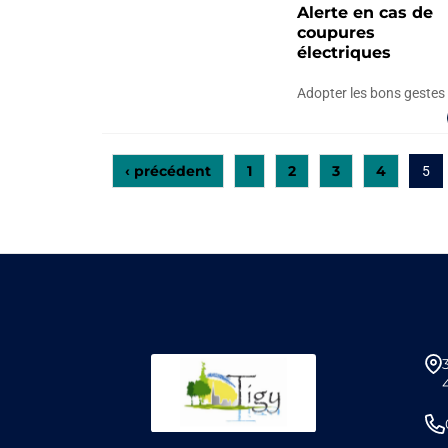
Alerte en cas de
coupures
électriques
Adopter les bons gestes 
‹ précédent
1
2
3
4
5