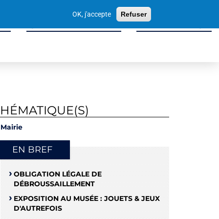
Votre
OK, j'accepte
Refuser
recherche
ité
Sport, Culture & Loisirs
Tissu Économique
THÉMATIQUE(S)
Mairie
EN BREF
OBLIGATION LÉGALE DE
DÉBROUSSAILLEMENT
EXPOSITION AU MUSÉE : JOUETS & JEUX
D'AUTREFOIS