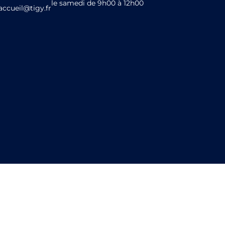
le samedi de 9h00 à 12h00
accueil@tigy.fr
entions légales
Liens utiles
Contact
Plan du site
S