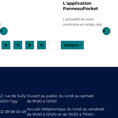
L'application
PanneauPocket
L'actualité de votre
!
commune en temps réel
+
+
6
7
8
9
suivant ›
…
32, rue de Sully
Ouvert au public du lundi au samedi
45510 Tigy
de 9h00 à 12h00
Accueil téléphonique du lundi au vendredi
02 38 58 00 49
de 9h00 à 12h00 et de 13h30 à 17h00 -