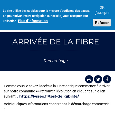
Aller
au
OK,
Le site utilise des cookies pour la mesure d'audience des pages.
Toggl
contenu
j'accepte
En poursuivant votre navigation sur ce site, vous acceptez leur
navig
principal
Plus d'information
utilisation.
Refuser
ARRIVÉE DE LA FIBRE
Démarchage
Comme vous le savez l’accès à la Fibre optique commence à arriver
sur notre commune => retrouver l'évolution en cliquant sur le lien
. https://lysseo.fr/test-deligibilite/
suivant :
Voici quelques informations concernant le démarchage commercial
: