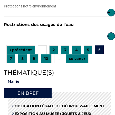
Protégeons notre environnement
+
Restrictions des usages de l'eau
+
‹ précédent
2
3
4
5
…
6
7
8
9
10
suivant ›
…
THÉMATIQUE(S)
Mairie
EN BREF
OBLIGATION LÉGALE DE DÉBROUSSAILLEMENT
EXPOSITION AU MUSÉE : JOUETS & JEUX