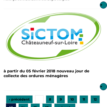
+
à partir du 05 février 2018 nouveau jour de
collecte des ordures ménagères
+
‹ précédent
8
9
10
11
12
…