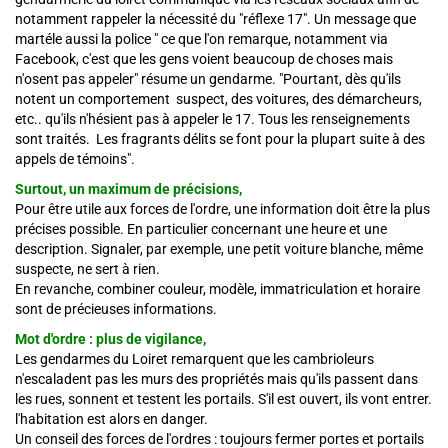
notamment rappeler la nécessité du "réflexe 17". Un message que
martéle aussi la police " ce que l'on remarque, notamment via
Facebook, c'est que les gens voient beaucoup de choses mais
n'osent pas appeler" résume un gendarme. "Pourtant, dès qu'ils
notent un comportement suspect, des voitures, des démarcheurs,
etc.. qu'ils n'hésient pas à appeler le 17. Tous les renseignements
sont traités. Les fragrants délits se font pour la plupart suite à des
appels de témoins".
Surtout, un maximum de précisions,
Pour être utile aux forces de l'ordre, une information doit être la plus
précises possible. En particulier concernant une heure et une
description. Signaler, par exemple, une petit voiture blanche, même
suspecte, ne sert à rien.
En revanche, combiner couleur, modèle, immatriculation et horaire
sont de précieuses informations.
Mot d'ordre : plus de vigilance,
Les gendarmes du Loiret remarquent que les cambrioleurs
n'escaladent pas les murs des propriétés mais qu'ils passent dans
les rues, sonnent et testent les portails. S'il est ouvert, ils vont entrer.
l'habitation est alors en danger.
Un conseil des forces de l'ordres : toujours fermer portes et portails