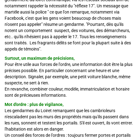
notamment rappeler la nécessité du "réflexe 17". Un message que
martéle aussi la police " ce que l'on remarque, notamment via
Facebook, c'est que les gens voient beaucoup de choses mais
n'osent pas appeler" résume un gendarme. "Pourtant, dès qu'ils
notent un comportement suspect, des voitures, des démarcheurs,
etc.. qu'ils n'hésient pas à appeler le 17. Tous les renseignements
sont traités. Les fragrants délits se font pour la plupart suite à des
appels de témoins".
Surtout, un maximum de précisions,
Pour être utile aux forces de l'ordre, une information doit être la plus
précises possible. En particulier concernant une heure et une
description. Signaler, par exemple, une petit voiture blanche, même
suspecte, ne sert à rien.
En revanche, combiner couleur, modèle, immatriculation et horaire
sont de précieuses informations.
Mot d'ordre : plus de vigilance,
Les gendarmes du Loiret remarquent que les cambrioleurs
n'escaladent pas les murs des propriétés mais qu'ils passent dans
les rues, sonnent et testent les portails. S'il est ouvert, ils vont entrer.
l'habitation est alors en danger.
Un conseil des forces de l'ordres : toujours fermer portes et portails