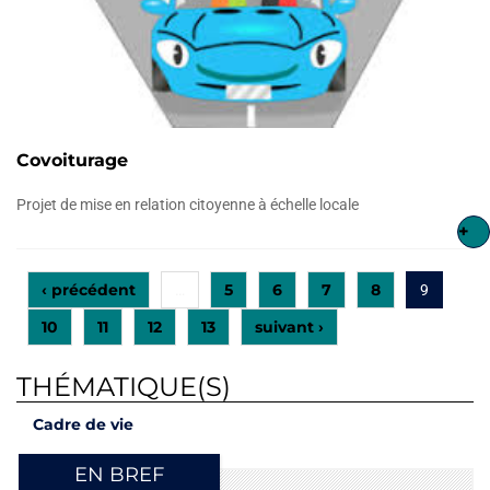
Covoiturage
Projet de mise en relation citoyenne à échelle locale
+
‹ précédent
5
6
7
8
…
9
10
11
12
13
suivant ›
THÉMATIQUE(S)
Cadre de vie
EN BREF