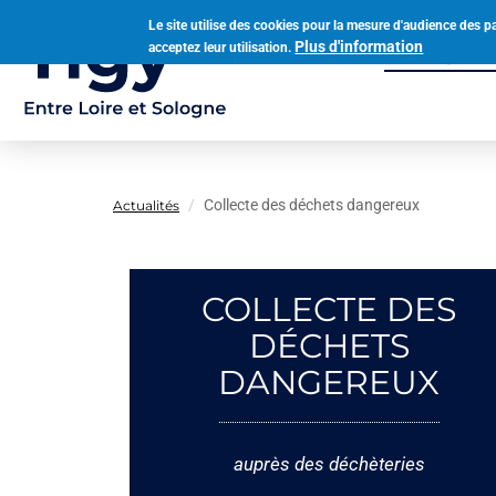
Aller
Le site utilise des cookies pour la mesure d'audience des p
au
Plus d'information
acceptez leur utilisation.
Municipalit
contenu
Navigation
principal
principale
Collecte des déchets dangereux
Actualités
COLLECTE DES
DÉCHETS
DANGEREUX
auprès des déchèteries