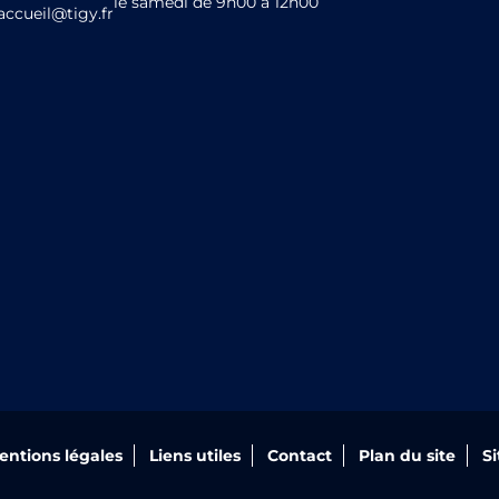
le samedi de 9h00 à 12h00
accueil@tigy.fr
entions légales
Liens utiles
Contact
Plan du site
S