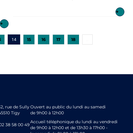
+
+
3
15
16
17
18
14
…
32, rue de Sully
Ouvert au public du lundi au samedi
45510 Tigy
de 9h00 à 12h00
Accueil téléphonique du lundi au vendredi
02 38 58 00 49
de 9h00 à 12h00 et de 13h30 à 17h00 -