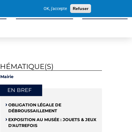
Votre
OK, j'accepte
Refuser
recherche
ité
Sport, Culture & Loisirs
Tissu Économique
THÉMATIQUE(S)
Mairie
EN BREF
OBLIGATION LÉGALE DE
DÉBROUSSAILLEMENT
EXPOSITION AU MUSÉE : JOUETS & JEUX
D'AUTREFOIS