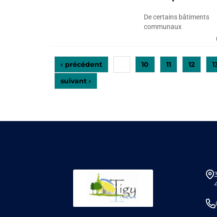
De certains bâtiments
communaux
‹ précédent
10
11
12
1
…
suivant ›