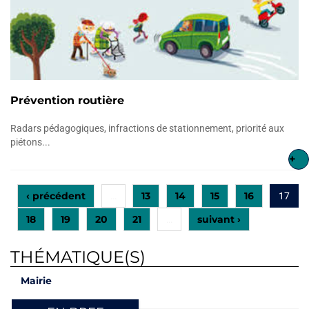
Prévention routière
Radars pédagogiques, infractions de stationnement, priorité aux
piétons...
+
‹ précédent
13
14
15
16
…
17
18
19
20
21
suivant ›
…
THÉMATIQUE(S)
Mairie