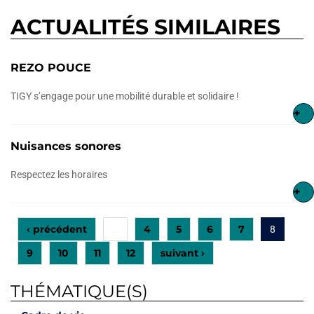
ACTUALITÉS SIMILAIRES
REZO POUCE
TIGY s’engage pour une mobilité durable et solidaire !
+
Nuisances sonores
Respectez les horaires
+
‹ précédent
4
5
6
7
…
8
9
10
11
12
suivant ›
THÉMATIQUE(S)