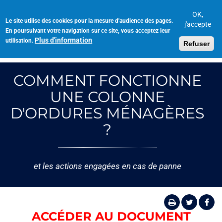
Aller
au
OK,
Le site utilise des cookies pour la mesure d'audience des pages.
Toggl
contenu
j'accepte
En poursuivant votre navigation sur ce site, vous acceptez leur
navig
principal
Plus d'information
utilisation.
Refuser
COMMENT FONCTIONNE
UNE COLONNE
D'ORDURES MÉNAGÈRES
?
et les actions engagées en cas de panne
ACCÉDER AU DOCUMENT