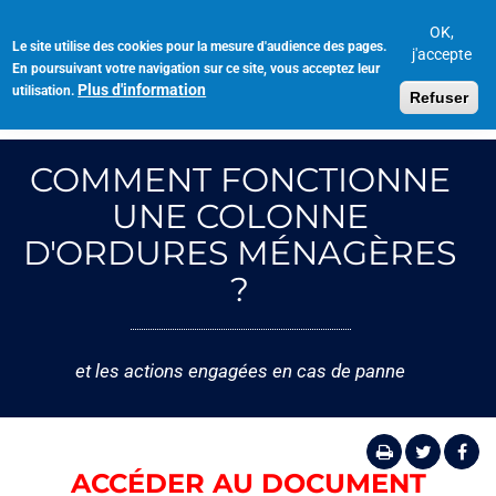
Aller
au
OK,
Le site utilise des cookies pour la mesure d'audience des pages.
Toggl
contenu
j'accepte
En poursuivant votre navigation sur ce site, vous acceptez leur
navig
principal
Plus d'information
utilisation.
Refuser
COMMENT FONCTIONNE
UNE COLONNE
D'ORDURES MÉNAGÈRES
?
et les actions engagées en cas de panne
ACCÉDER AU DOCUMENT