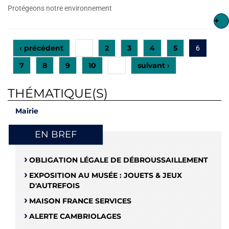
Protégeons notre environnement
+
‹ précédent
2
3
4
5
…
6
7
8
9
10
suivant ›
…
THÉMATIQUE(S)
Mairie
EN BREF
OBLIGATION LÉGALE DE DÉBROUSSAILLEMENT
EXPOSITION AU MUSÉE : JOUETS & JEUX
D'AUTREFOIS
MAISON FRANCE SERVICES
ALERTE CAMBRIOLAGES