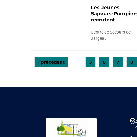
Les Jeunes
Sapeurs-Pompier
recrutent
Centre de Secours de
Jargeau
‹ précédent
5
6
7
8
…