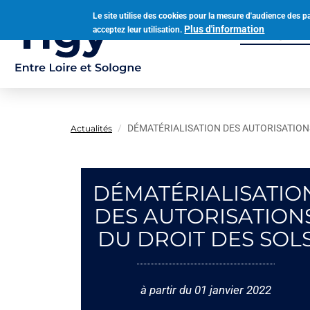
Aller
Le site utilise des cookies pour la mesure d'audience des p
au
Plus d'information
acceptez leur utilisation.
Municipalit
contenu
Navigation
principal
principale
DÉMATÉRIALISATION DES AUTORISATION
Actualités
DÉMATÉRIALISATIO
DES AUTORISATION
DU DROIT DES SOL
à partir du 01 janvier 2022