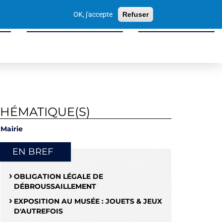
Votre
OK, j'accepte
Refuser
recherche
ité
Sport, Culture & Loisirs
Tissu Économique
THÉMATIQUE(S)
Mairie
EN BREF
OBLIGATION LÉGALE DE
DÉBROUSSAILLEMENT
EXPOSITION AU MUSÉE : JOUETS & JEUX
D'AUTREFOIS