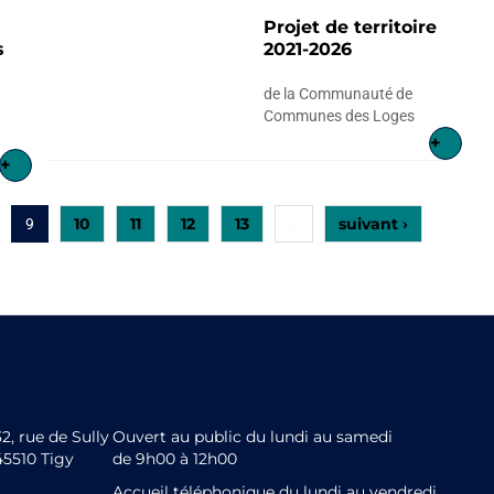
Projet de territoire
s
2021-2026
de la Communauté de
Communes des Loges
+
+
10
11
12
13
suivant ›
9
…
32, rue de Sully
Ouvert au public du lundi au samedi
45510 Tigy
de 9h00 à 12h00
Accueil téléphonique du lundi au vendredi