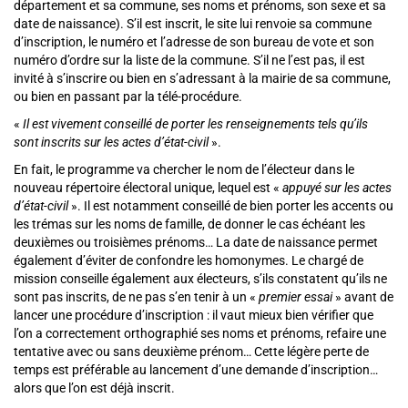
département et sa commune, ses noms et prénoms, son sexe et sa
date de naissance). S’il est inscrit, le site lui renvoie sa commune
d’inscription, le numéro et l’adresse de son bureau de vote et son
numéro d’ordre sur la liste de la commune. S’il ne l’est pas, il est
invité à s’inscrire ou bien en s’adressant à la mairie de sa commune,
ou bien en passant par la télé-procédure.
«
Il est vivement conseillé de porter les renseignements tels qu’ils
sont inscrits sur les actes d’état-civil
».
En fait, le programme va chercher le nom de l’électeur dans le
nouveau répertoire électoral unique, lequel est «
appuyé sur les actes
d’état-civil
». Il est notamment conseillé de bien porter les accents ou
les trémas sur les noms de famille, de donner le cas échéant les
deuxièmes ou troisièmes prénoms… La date de naissance permet
également d’éviter de confondre les homonymes. Le chargé de
mission conseille également aux électeurs, s’ils constatent qu’ils ne
sont pas inscrits, de ne pas s’en tenir à un «
premier essai
» avant de
lancer une procédure d’inscription : il vaut mieux bien vérifier que
l’on a correctement orthographié ses noms et prénoms, refaire une
tentative avec ou sans deuxième prénom… Cette légère perte de
temps est préférable au lancement d’une demande d’inscription…
alors que l’on est déjà inscrit.