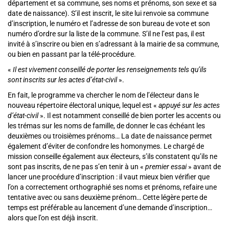
département et sa commune, ses noms et prénoms, son sexe et sa
date de naissance). S’il est inscrit, le site lui renvoie sa commune
d’inscription, le numéro et l’adresse de son bureau de vote et son
numéro d’ordre sur la liste de la commune. S’il ne l’est pas, il est
invité à s’inscrire ou bien en s’adressant à la mairie de sa commune,
ou bien en passant par la télé-procédure.
«
Il est vivement conseillé de porter les renseignements tels qu’ils
sont inscrits sur les actes d’état-civil
».
En fait, le programme va chercher le nom de l’électeur dans le
nouveau répertoire électoral unique, lequel est «
appuyé sur les actes
d’état-civil
». Il est notamment conseillé de bien porter les accents ou
les trémas sur les noms de famille, de donner le cas échéant les
deuxièmes ou troisièmes prénoms… La date de naissance permet
également d’éviter de confondre les homonymes. Le chargé de
mission conseille également aux électeurs, s’ils constatent qu’ils ne
sont pas inscrits, de ne pas s’en tenir à un «
premier essai
» avant de
lancer une procédure d’inscription : il vaut mieux bien vérifier que
l’on a correctement orthographié ses noms et prénoms, refaire une
tentative avec ou sans deuxième prénom… Cette légère perte de
temps est préférable au lancement d’une demande d’inscription…
alors que l’on est déjà inscrit.