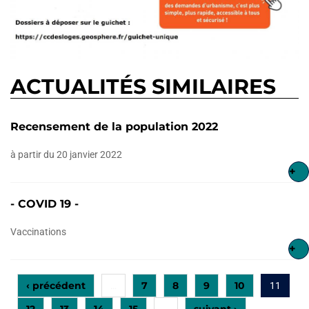
ACTUALITÉS SIMILAIRES
Recensement de la population 2022
à partir du 20 janvier 2022
+
- COVID 19 -
Vaccinations
+
‹ précédent
7
8
9
10
…
11
12
13
14
15
suivant ›
…