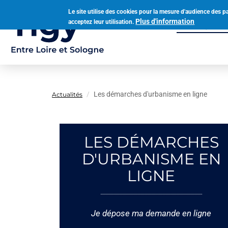
Aller
Le site utilise des cookies pour la mesure d'audience des p
au
Plus d'information
acceptez leur utilisation.
Municipalit
contenu
Navigation
principal
principale
Les démarches d'urbanisme en ligne
Actualités
LES DÉMARCHES
D'URBANISME EN
LIGNE
Je dépose ma demande en ligne