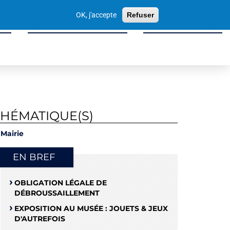
Votre
OK, j'accepte
Refuser
recherche
ité
Sport, Culture & Loisirs
Tissu Économique
THÉMATIQUE(S)
Mairie
EN BREF
OBLIGATION LÉGALE DE
DÉBROUSSAILLEMENT
EXPOSITION AU MUSÉE : JOUETS & JEUX
D'AUTREFOIS