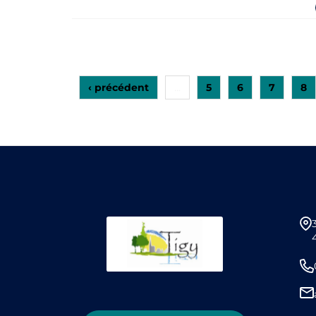
‹ précédent
5
6
7
8
…