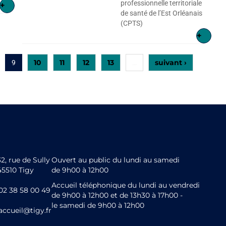
professionnelle territoriale
+
de santé de l’Est Orléanais
(CPTS)
+
10
11
12
13
suivant ›
9
…
32, rue de Sully
Ouvert au public du lundi au samedi
45510 Tigy
de 9h00 à 12h00
Accueil téléphonique du lundi au vendredi
02 38 58 00 49
de 9h00 à 12h00 et de 13h30 à 17h00 -
le samedi de 9h00 à 12h00
accueil@tigy.fr