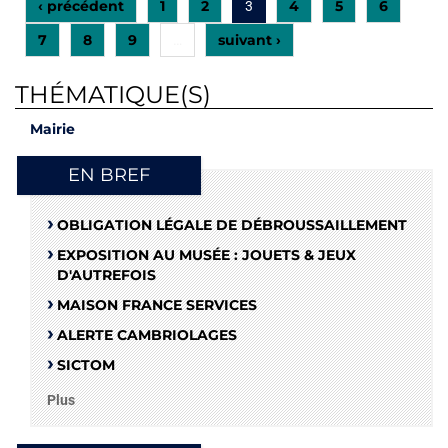
‹ précédent
1
2
4
5
6
3
7
8
9
suivant ›
…
THÉMATIQUE(S)
Mairie
EN BREF
OBLIGATION LÉGALE DE DÉBROUSSAILLEMENT
EXPOSITION AU MUSÉE : JOUETS & JEUX
D'AUTREFOIS
MAISON FRANCE SERVICES
ALERTE CAMBRIOLAGES
SICTOM
Plus