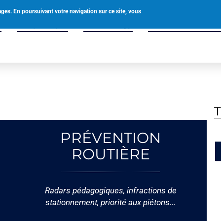
0238580049
accueil@tigy.fr
ages. En poursuivant votre navigation sur ce site, vous
é
Vie pratique
Vivre à Tigy
Enfance & Solidar
PRÉVENTION
ROUTIÈRE
Radars pédagogiques, infractions de
stationnement, priorité aux piétons...