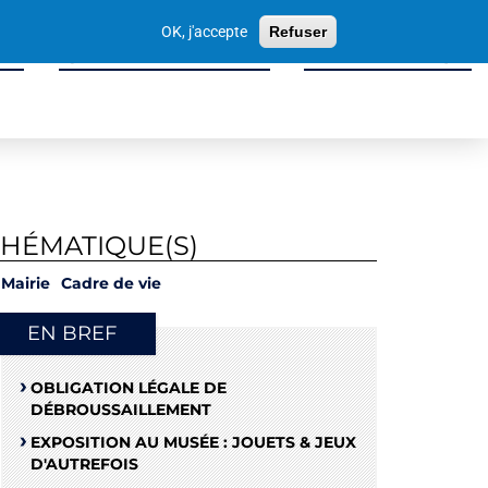
Votre
OK, j'accepte
Refuser
recherche
ité
Sport, Culture & Loisirs
Tissu Économique
THÉMATIQUE(S)
Mairie
Cadre de vie
EN BREF
OBLIGATION LÉGALE DE
DÉBROUSSAILLEMENT
EXPOSITION AU MUSÉE : JOUETS & JEUX
D'AUTREFOIS