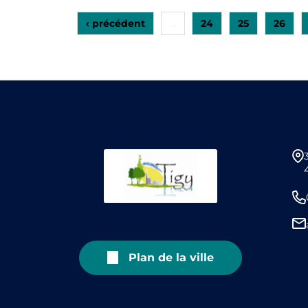
‹ précédent
24
25
26
…
Plan de la ville