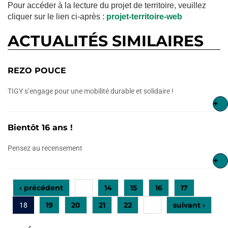
Pour accéder à la lecture du projet de territoire, veuillez
cliquer sur le lien ci-après :
projet-territoire-web
ACTUALITÉS SIMILAIRES
REZO POUCE
TIGY s’engage pour une mobilité durable et solidaire !
+
Bientôt 16 ans !
Pensez au recensement
+
‹ précédent
14
15
16
17
…
19
20
21
22
suivant ›
18
…