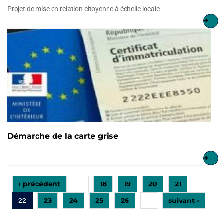
Projet de mise en relation citoyenne à échelle locale
+
Démarche de la carte grise
+
‹ précédent
18
19
20
21
…
23
24
25
26
suivant ›
22
…