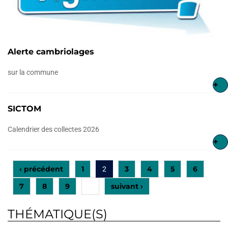
Alerte cambriolages
sur la commune
+
SICTOM
Calendrier des collectes 2026
+
‹ précédent
1
3
4
5
6
2
7
8
9
suivant ›
…
THÉMATIQUE(S)