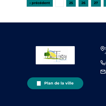
‹ précédent
25
26
27
…
Plan de la ville