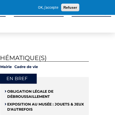
Votre
OK, j'accepte
Refuser
recherche
ité
Sport, Culture & Loisirs
Tissu Économique
THÉMATIQUE(S)
Mairie
Cadre de vie
EN BREF
OBLIGATION LÉGALE DE
DÉBROUSSAILLEMENT
EXPOSITION AU MUSÉE : JOUETS & JEUX
D'AUTREFOIS