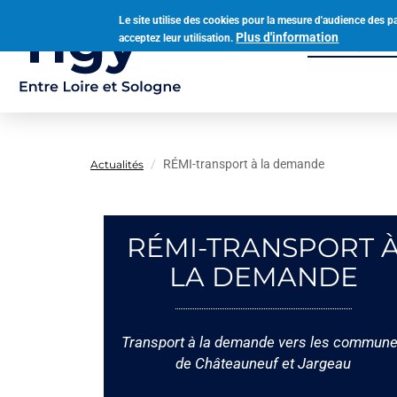
Aller
Le site utilise des cookies pour la mesure d'audience des p
au
Plus d'information
acceptez leur utilisation.
Municipalit
contenu
Navigation
principal
principale
RÉMI-transport à la demande
Actualités
RÉMI-TRANSPORT 
LA DEMANDE
Transport à la demande vers les commun
de Châteauneuf et Jargeau