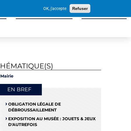
Votre
OK, j'accepte
Refuser
recherche
ité
Sport, Culture & Loisirs
Tissu Économique
THÉMATIQUE(S)
Mairie
EN BREF
OBLIGATION LÉGALE DE
DÉBROUSSAILLEMENT
EXPOSITION AU MUSÉE : JOUETS & JEUX
D'AUTREFOIS