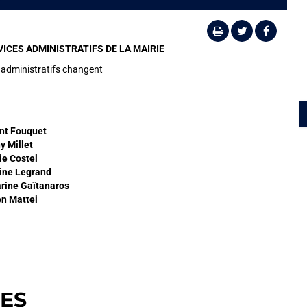
ICES ADMINISTRATIFS DE LA MAIRIE
s administratifs changent
nt Fouquet
 Millet
e Costel
tine Legrand
rine Gaïtanaros
en Mattei
RES