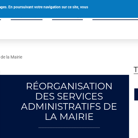
0238580049
accueil@tigy.fr
ages. En poursuivant votre navigation sur ce site, vous
é
Vie pratique
Vivre à Tigy
Enfance & Solidar
de la Mairie
RÉORGANISATION
DES SERVICES
ADMINISTRATIFS DE
LA MAIRIE