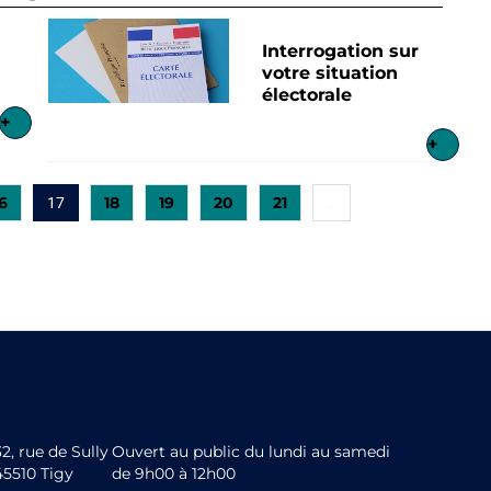
Interrogation sur
votre situation
électorale
+
+
6
18
19
20
21
17
…
32, rue de Sully
Ouvert au public du lundi au samedi
45510 Tigy
de 9h00 à 12h00