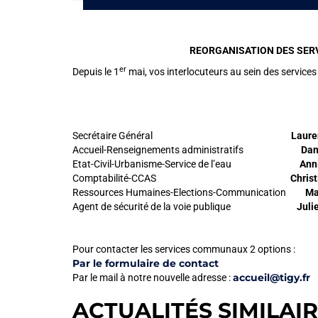
REORGANISATION DES SERV
er
Depuis le 1
mai, vos interlocuteurs au sein des service
Secrétaire Général
Laure
Accueil-Renseignements administratifs
Dany
Etat-Civil-Urbanisme-Service de l’eau
Anni
Comptabilité-CCAS
Chris
Ressources Humaines-Elections-Communication
Ma
Agent de sécurité de la voie publique
Juli
Pour contacter les services communaux 2 options :
Par le formulaire de contact
accueil@tigy.fr
Par le mail à notre nouvelle adresse :
ACTUALITÉS SIMILAI