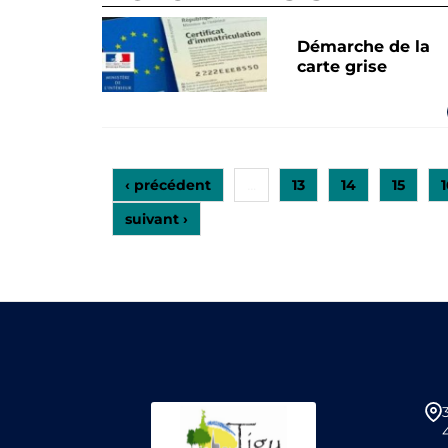
Démarche de la
carte grise
‹ précédent
13
14
15
1
…
suivant ›