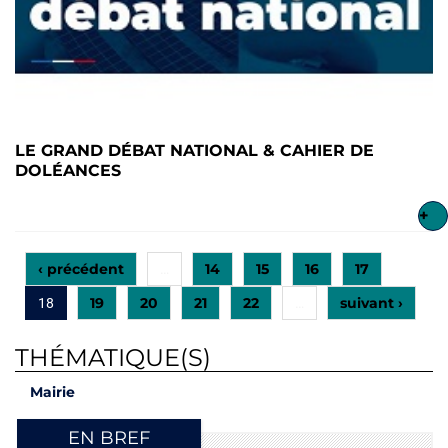
LE GRAND DÉBAT NATIONAL & CAHIER DE
DOLÉANCES
+
‹ précédent
14
15
16
17
…
19
20
21
22
suivant ›
18
…
THÉMATIQUE(S)
Mairie
EN BREF