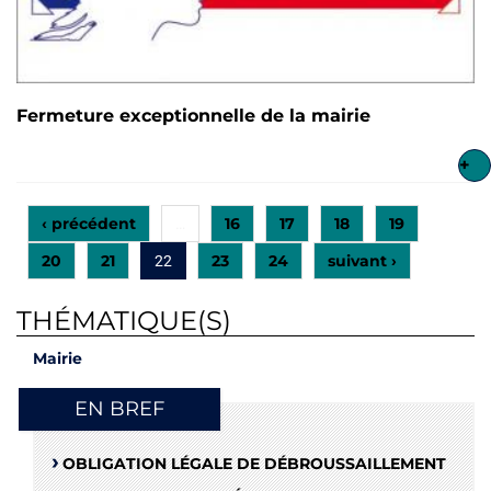
Fermeture exceptionnelle de la mairie
+
‹ précédent
16
17
18
19
…
20
21
23
24
suivant ›
22
THÉMATIQUE(S)
Mairie
EN BREF
OBLIGATION LÉGALE DE DÉBROUSSAILLEMENT