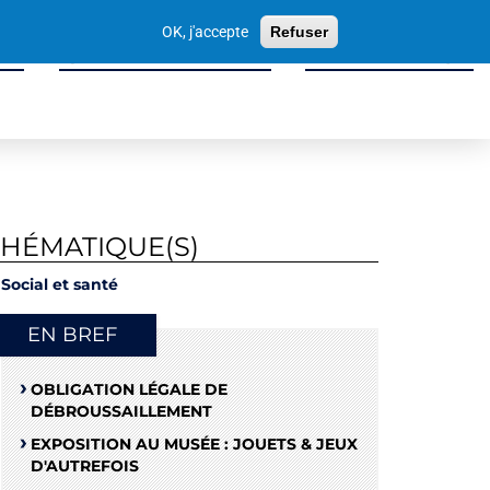
Votre
OK, j'accepte
Refuser
recherche
ité
Sport, Culture & Loisirs
Tissu Économique
THÉMATIQUE(S)
Social et santé
EN BREF
OBLIGATION LÉGALE DE
DÉBROUSSAILLEMENT
EXPOSITION AU MUSÉE : JOUETS & JEUX
D'AUTREFOIS