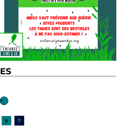
RES
+
6
7