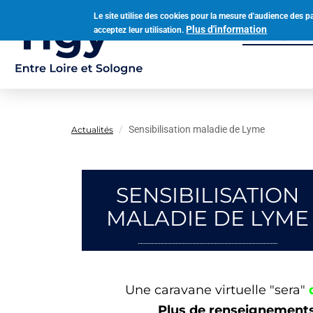
Aller
Le site utilise des cookies pour la mesure d'audience des p
au
Plus d'information
acceptez leur utilisation.
Municipalit
contenu
Navigation
principal
principale
Sensibilisation maladie de Lyme
Actualités
SENSIBILISATION
MALADIE DE LYME
Une caravane virtuelle "sera"
Plus de renseignement