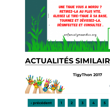
ACTUALITÉS SIMILAI
TigyThon 2017
‹ précédent
1
2
3
4
5