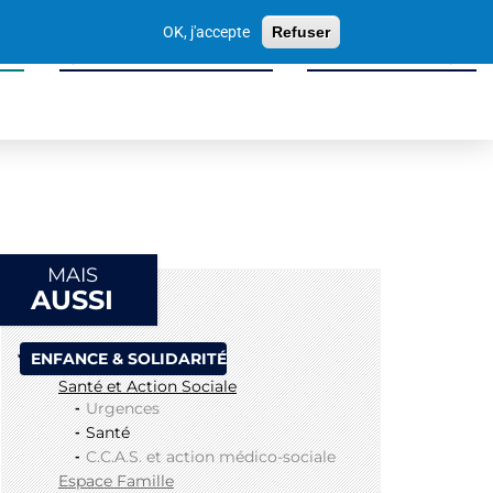
Votre
OK, j'accepte
Refuser
recherche
ité
Sport, Culture & Loisirs
Tissu Économique
MAIS
AUSSI
ENFANCE & SOLIDARITÉ
Santé et Action Sociale
Urgences
Santé
C.C.A.S. et action médico-sociale
Espace Famille