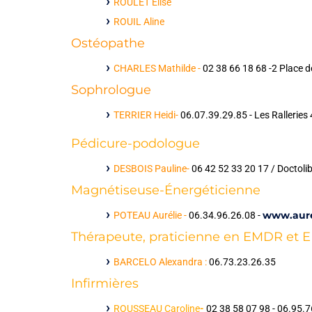
ROULET Elise
ROUIL Aline
Ostéopathe
CHARLES Mathilde -
02 38 66 18 68 -2 Place d
Sophrologue
T
ERRIER Heidi-
06.07.39.29.85 - Les Rallerie
Pédicure-podologue
DESBOIS Pauline-
06 42 52 33 20
17 / Doctolib
Magnétiseuse-Énergéticienne
www.aure
POTEAU Aurélie -
06.34.96.26.08 -
Thérapeute, praticienne en EMDR et E
BARCELO Alexandra :
06.73.23.26.35
Infirmières
ROUSSEAU Caroline
-
02 38 58 07 98 - 06.95.7