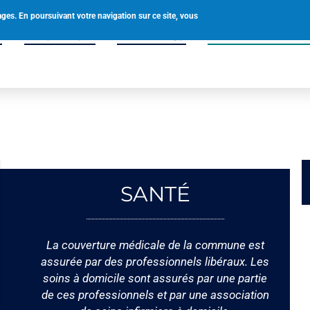
0238580049
accueil@tigy.fr
ages. En poursuivant votre navigation sur ce site, vous
é
Vie pratique
Vivre à Tigy
Enfance & Solidar
SANTÉ
La couverture médicale de la commune est
assurée par des professionnels libéraux. Les
soins à domicile sont assurés par une partie
de ces professionnels et par une association