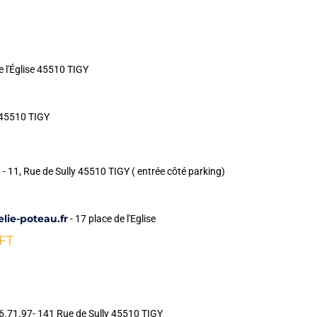
e l'Église 45510 TIGY
s 45510 TIGY
 - 11, Rue de Sully 45510 TIGY ( entrée côté parking)
lie-poteau.fr
- 17 place de l'Eglise
FT
6.71.97- 141 Rue de Sully
45510 TIGY