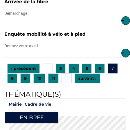
Arrivée de la fibre
Démarchage
+
Enquête mobilité à vélo et à pied
Donnez votre avis !
+
‹ précédent
3
4
5
6
…
7
8
9
10
11
suivant ›
…
THÉMATIQUE(S)
Mairie
Cadre de vie
EN BREF