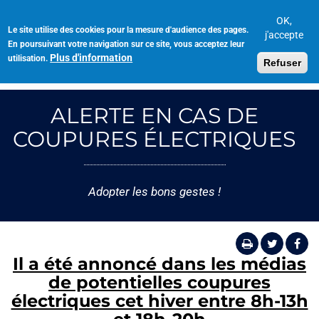
Aller
au
OK,
Le site utilise des cookies pour la mesure d'audience des pages.
Toggl
contenu
j'accepte
En poursuivant votre navigation sur ce site, vous acceptez leur
navig
principal
Plus d'information
utilisation.
Refuser
ALERTE EN CAS DE
COUPURES ÉLECTRIQUES
Adopter les bons gestes !
Il a été annoncé dans les médias
de potentielles coupures
électriques cet hiver entre 8h-13h