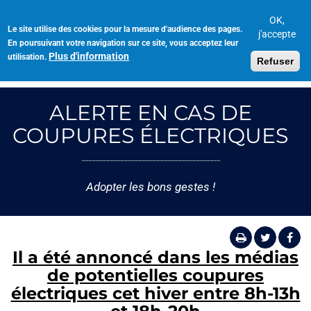
Aller
au
OK,
Le site utilise des cookies pour la mesure d'audience des pages.
Toggl
contenu
j'accepte
En poursuivant votre navigation sur ce site, vous acceptez leur
navig
principal
Plus d'information
utilisation.
Refuser
ALERTE EN CAS DE
COUPURES ÉLECTRIQUES
Adopter les bons gestes !
Il a été annoncé dans les médias
de potentielles coupures
électriques cet hiver entre 8h-13h