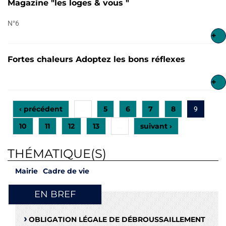
Magazine "les loges & vous "
N°6
+
Fortes chaleurs Adoptez les bons réflexes
+
‹ précédent
5
6
7
8
…
9
10
11
12
13
suivant ›
…
THÉMATIQUE(S)
Mairie
Cadre de vie
EN BREF
OBLIGATION LÉGALE DE DÉBROUSSAILLEMENT