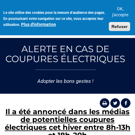
Aller
au
OK,
Le site utilise des cookies pour la mesure d'audience des pages.
Toggl
contenu
j'accepte
En poursuivant votre navigation sur ce site, vous acceptez leur
navig
principal
Plus d'information
utilisation.
Refuser
ALERTE EN CAS DE
COUPURES ÉLECTRIQUES
Adopter les bons gestes !
Il a été annoncé dans les médias
de potentielles coupures
électriques cet hiver entre 8h-13h