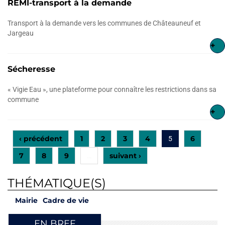
RÉMI-transport à la demande
Transport à la demande vers les communes de Châteauneuf et
Jargeau
+
Sécheresse
« Vigie Eau », une plateforme pour connaître les restrictions dans sa
commune
+
‹ précédent
1
2
3
4
6
5
7
8
9
suivant ›
…
THÉMATIQUE(S)
Mairie
Cadre de vie
EN BREF