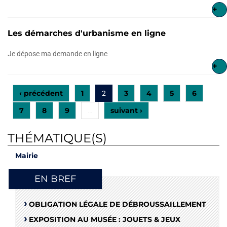
+
Les démarches d'urbanisme en ligne
Je dépose ma demande en ligne
+
‹ précédent
1
3
4
5
6
2
7
8
9
suivant ›
…
THÉMATIQUE(S)
Mairie
EN BREF
OBLIGATION LÉGALE DE DÉBROUSSAILLEMENT
EXPOSITION AU MUSÉE : JOUETS & JEUX