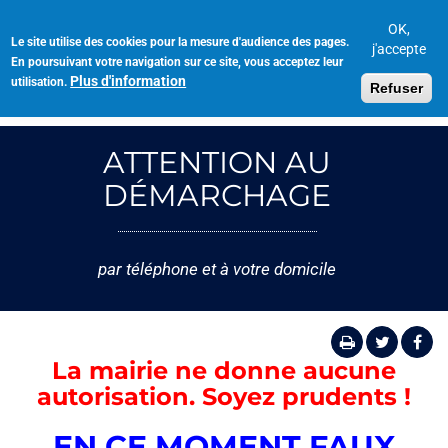
Aller
au
OK,
Le site utilise des cookies pour la mesure d'audience des pages.
Toggl
contenu
j'accepte
En poursuivant votre navigation sur ce site, vous acceptez leur
navig
principal
Plus d'information
utilisation.
Refuser
ATTENTION AU
DÉMARCHAGE
par téléphone et à votre domicile
La mairie ne donne aucune
autorisation. Soyez prudents !
EN CE MOMENT FAUX