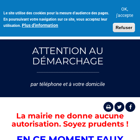
Aller
au
OK,
Le site utilise des cookies pour la mesure d'audience des pages.
Toggl
contenu
j'accepte
En poursuivant votre navigation sur ce site, vous acceptez leur
navig
principal
Plus d'information
utilisation.
Refuser
ATTENTION AU
DÉMARCHAGE
par téléphone et à votre domicile
La mairie ne donne aucune
autorisation. Soyez prudents !
EN CE MOMENT FAUX