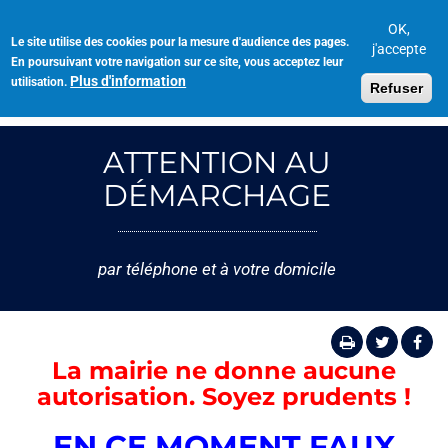
Aller
au
OK,
Le site utilise des cookies pour la mesure d'audience des pages.
Toggl
contenu
j'accepte
En poursuivant votre navigation sur ce site, vous acceptez leur
navig
principal
Plus d'information
utilisation.
Refuser
ATTENTION AU
DÉMARCHAGE
par téléphone et à votre domicile
La mairie ne donne aucune
autorisation. Soyez prudents !
EN CE MOMENT FAUX