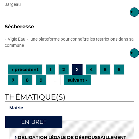
Jargeau
+
Sécheresse
« Vigie Eau », une plateforme pour connaître les restrictions dans sa
commune
+
‹ précédent
1
2
4
5
6
3
7
8
9
suivant ›
…
THÉMATIQUE(S)
Mairie
EN BREF
OBLIGATION LÉGALE DE DÉBROUSSAILLEMENT