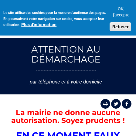
Aller
au
OK,
Le site utilise des cookies pour la mesure d'audience des pages.
Toggl
contenu
j'accepte
En poursuivant votre navigation sur ce site, vous acceptez leur
navig
principal
Plus d'information
utilisation.
Refuser
ATTENTION AU
DÉMARCHAGE
par téléphone et à votre domicile
La mairie ne donne aucune
autorisation. Soyez prudents !
EN CE MOMENT FAUX