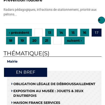
Prévention routière
Radars pédagogiques, infractions de stationnement, priorité aux
piétons...
+
‹ précédent
13
14
15
16
…
17
18
19
20
21
suivant ›
…
THÉMATIQUE(S)
Mairie
EN BREF
OBLIGATION LÉGALE DE DÉBROUSSAILLEMENT
EXPOSITION AU MUSÉE : JOUETS & JEUX
D'AUTREFOIS
MAISON FRANCE SERVICES