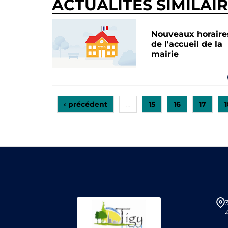
ACTUALITÉS SIMILAI
Nouveaux horaire
de l'accueil de la
mairie
‹ précédent
15
16
17
1
…