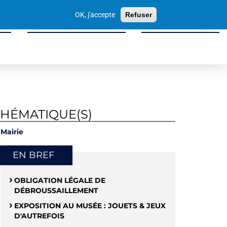
Votre
OK, j'accepte
Refuser
recherche
ité
Sport, Culture & Loisirs
Tissu Économique
THÉMATIQUE(S)
Mairie
EN BREF
OBLIGATION LÉGALE DE
DÉBROUSSAILLEMENT
EXPOSITION AU MUSÉE : JOUETS & JEUX
D'AUTREFOIS