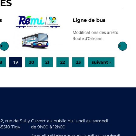
RES
s
Ligne de bus
Modifications des arrêts
Route d'Orléans
+
+
8
20
21
22
23
suivant ›
19
32, rue de Sully
Ouvert au public du lundi au samedi
45510 Tigy
de 9h00 à 12h00