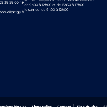
Accueil téléphonique du lundi au vendredi
02 38 58 00 49
de 9h00 à 12h00 et de 13h30 à 17h00 -
le samedi de 9h00 à 12h00
accueil@tigy.fr
entions légales
Liens utiles
Contact
Plan du site
S