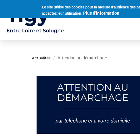
Aller
Le site utilise des cookies pour la mesure d'audience des p
au
Plus d'information
acceptez leur utilisation.
Municipalit
contenu
Navigation
principal
principale
Attention au démarchage
Actualités
ATTENTION AU
DÉMARCHAGE
par téléphone et à votre domicile