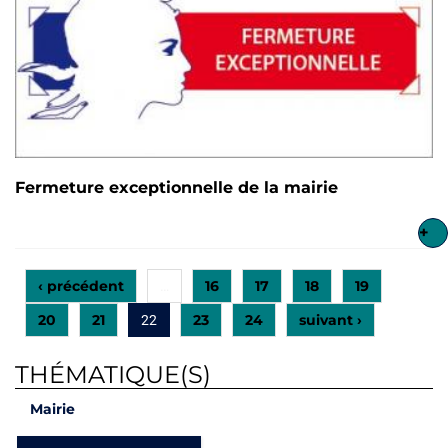
Fermeture exceptionnelle de la mairie
+
‹ précédent
16
17
18
19
…
20
21
23
24
suivant ›
22
THÉMATIQUE(S)
Mairie