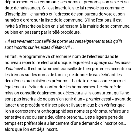
département et sa commune, ses noms et prénoms, son sexe et sa
date de naissance). S’il est inscrit, le site lui renvoie sa commune
d’inscription, le numéro et l’adresse de son bureau de vote et son
numéro d’ordre sur la liste de la commune. S’il ne l’est pas, il est
invité à s’inscrire ou bien en s’adressant à la mairie de sa commune,
ou bien en passant par la télé-procédure.
«
Il est vivement conseillé de porter les renseignements tels qu’ils
sont inscrits sur les actes d’état-civil
».
En fait, le programme va chercher le nom de l’électeur dans le
nouveau répertoire électoral unique, lequel est «
appuyé sur les actes
d’état-civil
». Il est notamment conseillé de bien porter les accents ou
les trémas sur les noms de famille, de donner le cas échéant les
deuxièmes ou troisièmes prénoms… La date de naissance permet
également d’éviter de confondre les homonymes. Le chargé de
mission conseille également aux électeurs, s’ils constatent qu’ils ne
sont pas inscrits, de ne pas s’en tenir à un «
premier essai
» avant de
lancer une procédure d’inscription : il vaut mieux bien vérifier que
l’on a correctement orthographié ses noms et prénoms, refaire une
tentative avec ou sans deuxième prénom… Cette légère perte de
temps est préférable au lancement d’une demande d’inscription…
alors que l’on est déjà inscrit.