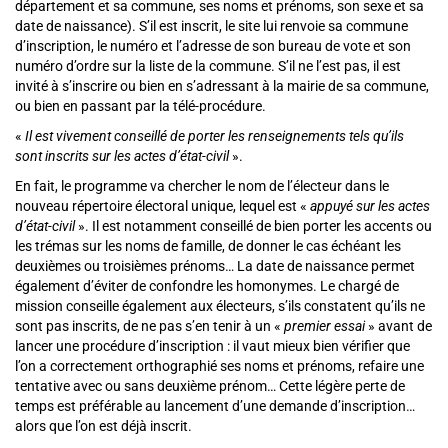
département et sa commune, ses noms et prénoms, son sexe et sa
date de naissance). S’il est inscrit, le site lui renvoie sa commune
d’inscription, le numéro et l’adresse de son bureau de vote et son
numéro d’ordre sur la liste de la commune. S’il ne l’est pas, il est
invité à s’inscrire ou bien en s’adressant à la mairie de sa commune,
ou bien en passant par la télé-procédure.
«
Il est vivement conseillé de porter les renseignements tels qu’ils
sont inscrits sur les actes d’état-civil
».
En fait, le programme va chercher le nom de l’électeur dans le
nouveau répertoire électoral unique, lequel est «
appuyé sur les actes
d’état-civil
». Il est notamment conseillé de bien porter les accents ou
les trémas sur les noms de famille, de donner le cas échéant les
deuxièmes ou troisièmes prénoms… La date de naissance permet
également d’éviter de confondre les homonymes. Le chargé de
mission conseille également aux électeurs, s’ils constatent qu’ils ne
sont pas inscrits, de ne pas s’en tenir à un «
premier essai
» avant de
lancer une procédure d’inscription : il vaut mieux bien vérifier que
l’on a correctement orthographié ses noms et prénoms, refaire une
tentative avec ou sans deuxième prénom… Cette légère perte de
temps est préférable au lancement d’une demande d’inscription…
alors que l’on est déjà inscrit.