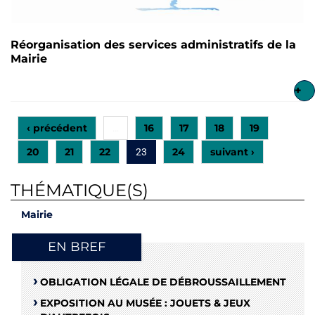
Réorganisation des services administratifs de la
Mairie
+
‹ précédent
16
17
18
19
…
20
21
22
24
suivant ›
23
THÉMATIQUE(S)
Mairie
EN BREF
OBLIGATION LÉGALE DE DÉBROUSSAILLEMENT
EXPOSITION AU MUSÉE : JOUETS & JEUX