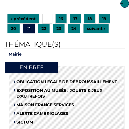
+
‹ précédent
16
17
18
19
…
20
22
23
24
suivant ›
21
THÉMATIQUE(S)
Mairie
EN BREF
OBLIGATION LÉGALE DE DÉBROUSSAILLEMENT
EXPOSITION AU MUSÉE : JOUETS & JEUX
D'AUTREFOIS
MAISON FRANCE SERVICES
ALERTE CAMBRIOLAGES
SICTOM