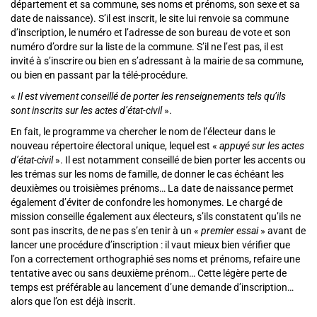
département et sa commune, ses noms et prénoms, son sexe et sa
date de naissance). S’il est inscrit, le site lui renvoie sa commune
d’inscription, le numéro et l’adresse de son bureau de vote et son
numéro d’ordre sur la liste de la commune. S’il ne l’est pas, il est
invité à s’inscrire ou bien en s’adressant à la mairie de sa commune,
ou bien en passant par la télé-procédure.
«
Il est vivement conseillé de porter les renseignements tels qu’ils
sont inscrits sur les actes d’état-civil
».
En fait, le programme va chercher le nom de l’électeur dans le
nouveau répertoire électoral unique, lequel est «
appuyé sur les actes
d’état-civil
». Il est notamment conseillé de bien porter les accents ou
les trémas sur les noms de famille, de donner le cas échéant les
deuxièmes ou troisièmes prénoms… La date de naissance permet
également d’éviter de confondre les homonymes. Le chargé de
mission conseille également aux électeurs, s’ils constatent qu’ils ne
sont pas inscrits, de ne pas s’en tenir à un «
premier essai
» avant de
lancer une procédure d’inscription : il vaut mieux bien vérifier que
l’on a correctement orthographié ses noms et prénoms, refaire une
tentative avec ou sans deuxième prénom… Cette légère perte de
temps est préférable au lancement d’une demande d’inscription…
alors que l’on est déjà inscrit.