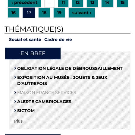
‹ précédent
11
12
13
14
15
…
16
18
19
suivant ›
17
THÉMATIQUE(S)
Social et santé
Cadre de vie
EN BREF
OBLIGATION LÉGALE DE DÉBROUSSAILLEMENT
EXPOSITION AU MUSÉE : JOUETS & JEUX
D'AUTREFOIS
MAISON FRANCE SERVICES
ALERTE CAMBRIOLAGES
SICTOM
Plus