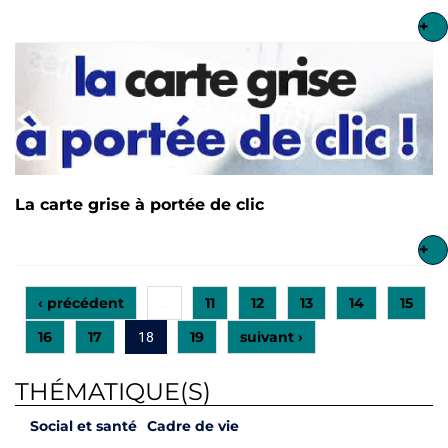
+
La carte grise à portée de clic
+
‹ précédent
11
12
13
14
15
…
16
17
19
suivant ›
18
THÉMATIQUE(S)
Social et santé
Cadre de vie