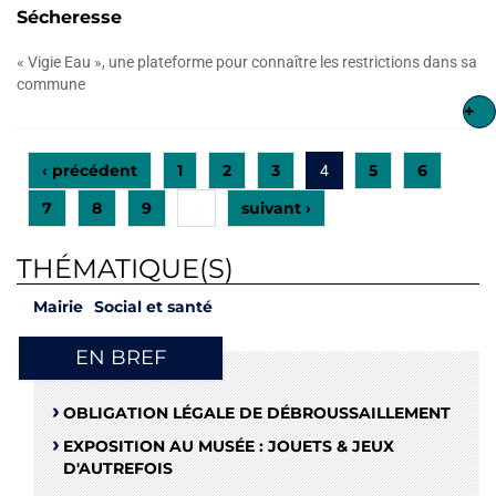
Sécheresse
« Vigie Eau », une plateforme pour connaître les restrictions dans sa
commune
+
‹ précédent
1
2
3
5
6
4
7
8
9
suivant ›
…
THÉMATIQUE(S)
Mairie
Social et santé
EN BREF
OBLIGATION LÉGALE DE DÉBROUSSAILLEMENT
EXPOSITION AU MUSÉE : JOUETS & JEUX
D'AUTREFOIS