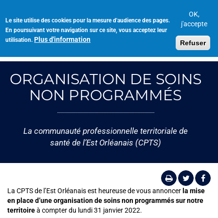
Aller
au
OK,
Le site utilise des cookies pour la mesure d'audience des pages.
Toggl
contenu
j'accepte
En poursuivant votre navigation sur ce site, vous acceptez leur
navig
principal
Plus d'information
utilisation.
Refuser
ORGANISATION DE SOINS
NON PROGRAMMÉS
La communauté professionnelle territoriale de
santé de l’Est Orléanais (CPTS)
La CPTS de l’Est Orléanais est heureuse de vous annoncer
la mise
en place d’une organisation de soins non programmés sur notre
territoire
à compter du lundi 31 janvier 2022.