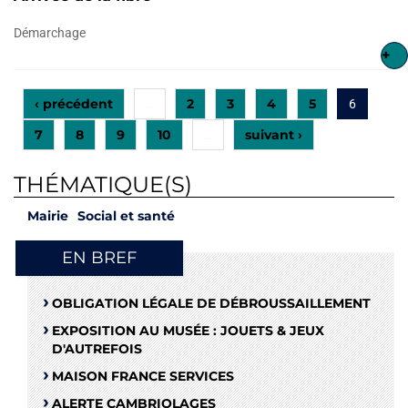
Démarchage
+
‹ précédent
2
3
4
5
…
6
7
8
9
10
suivant ›
…
THÉMATIQUE(S)
Mairie
Social et santé
EN BREF
OBLIGATION LÉGALE DE DÉBROUSSAILLEMENT
EXPOSITION AU MUSÉE : JOUETS & JEUX
D'AUTREFOIS
MAISON FRANCE SERVICES
ALERTE CAMBRIOLAGES