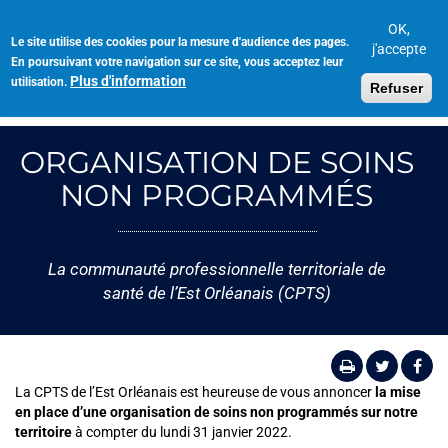
Aller
au
OK,
Le site utilise des cookies pour la mesure d'audience des pages.
Toggl
contenu
j'accepte
En poursuivant votre navigation sur ce site, vous acceptez leur
navig
principal
Plus d'information
utilisation.
Refuser
ORGANISATION DE SOINS
NON PROGRAMMÉS
La communauté professionnelle territoriale de
santé de l’Est Orléanais (CPTS)
La CPTS de l’Est Orléanais est heureuse de vous annoncer
la mise
en place d’une organisation de soins non programmés sur notre
territoire
à compter du lundi 31 janvier 2022.