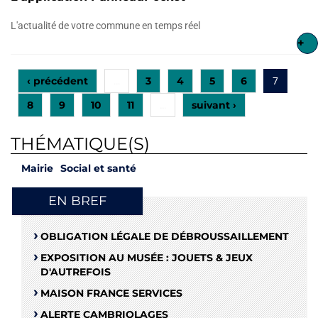
L'actualité de votre commune en temps réel
+
‹ précédent
3
4
5
6
…
7
8
9
10
11
suivant ›
…
THÉMATIQUE(S)
Mairie
Social et santé
EN BREF
OBLIGATION LÉGALE DE DÉBROUSSAILLEMENT
EXPOSITION AU MUSÉE : JOUETS & JEUX
D'AUTREFOIS
MAISON FRANCE SERVICES
ALERTE CAMBRIOLAGES