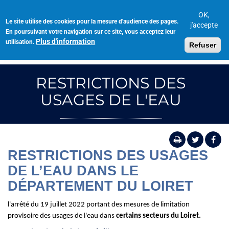
Aller
au
OK,
Le site utilise des cookies pour la mesure d'audience des pages.
Toggl
contenu
j'accepte
En poursuivant votre navigation sur ce site, vous acceptez leur
navig
principal
Plus d'information
utilisation.
Refuser
RESTRICTIONS DES
USAGES DE L'EAU
RESTRICTIONS DES USAGES
DE L’EAU DANS LE
DÉPARTEMENT DU LOIRET
l'arrêté du 19 juillet 2022 portant des mesures de limitation
provisoire des usages de l'eau dans
certains secteurs du Loiret.