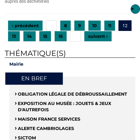
auprès des déchèteries
+
‹ précédent
8
9
10
11
…
12
13
14
15
16
suivant ›
…
THÉMATIQUE(S)
Mairie
EN BREF
OBLIGATION LÉGALE DE DÉBROUSSAILLEMENT
EXPOSITION AU MUSÉE : JOUETS & JEUX
D'AUTREFOIS
MAISON FRANCE SERVICES
ALERTE CAMBRIOLAGES
SICTOM