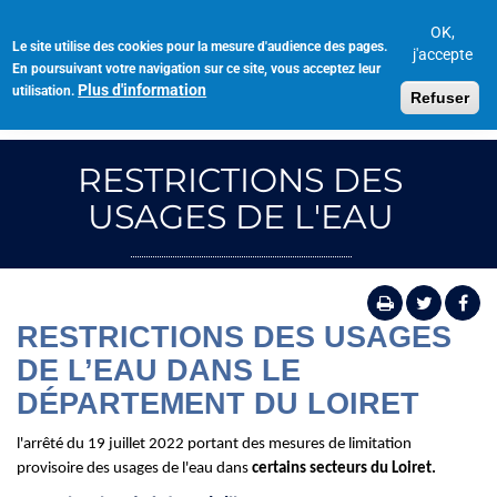
Aller
au
OK,
Le site utilise des cookies pour la mesure d'audience des pages.
Toggl
contenu
j'accepte
En poursuivant votre navigation sur ce site, vous acceptez leur
navig
principal
Plus d'information
utilisation.
Refuser
RESTRICTIONS DES
USAGES DE L'EAU
RESTRICTIONS DES USAGES
DE L’EAU DANS LE
DÉPARTEMENT DU LOIRET
l'arrêté du 19 juillet 2022 portant des mesures de limitation
provisoire des usages de l'eau dans
certains secteurs du Loiret.