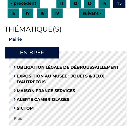
‹ précédent
11
12
13
14
…
15
16
17
18
19
suivant ›
…
THÉMATIQUE(S)
Mairie
EN BREF
OBLIGATION LÉGALE DE DÉBROUSSAILLEMENT
EXPOSITION AU MUSÉE : JOUETS & JEUX
D'AUTREFOIS
MAISON FRANCE SERVICES
ALERTE CAMBRIOLAGES
SICTOM
Plus