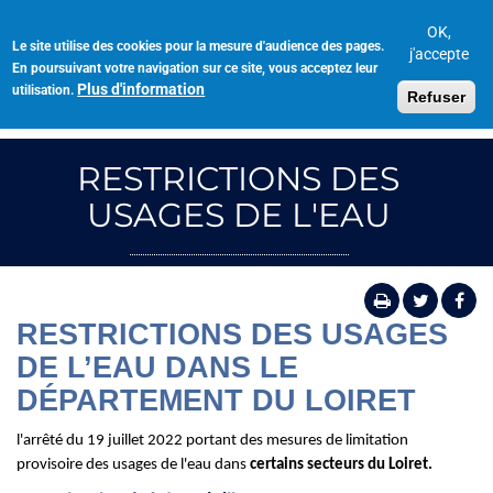
Aller
au
OK,
Le site utilise des cookies pour la mesure d'audience des pages.
Toggl
contenu
j'accepte
En poursuivant votre navigation sur ce site, vous acceptez leur
navig
principal
Plus d'information
utilisation.
Refuser
RESTRICTIONS DES
USAGES DE L'EAU
RESTRICTIONS DES USAGES
DE L’EAU DANS LE
DÉPARTEMENT DU LOIRET
l'arrêté du 19 juillet 2022 portant des mesures de limitation
provisoire des usages de l'eau dans
certains secteurs du Loiret.