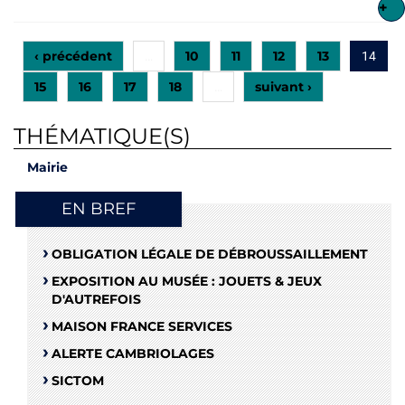
+
‹ précédent
10
11
12
13
…
14
15
16
17
18
suivant ›
…
THÉMATIQUE(S)
Mairie
EN BREF
OBLIGATION LÉGALE DE DÉBROUSSAILLEMENT
EXPOSITION AU MUSÉE : JOUETS & JEUX
D'AUTREFOIS
MAISON FRANCE SERVICES
ALERTE CAMBRIOLAGES
SICTOM