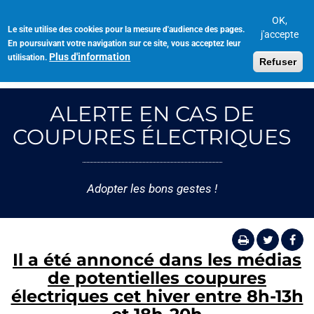
Aller
au
OK,
Le site utilise des cookies pour la mesure d'audience des pages.
Toggl
contenu
j'accepte
En poursuivant votre navigation sur ce site, vous acceptez leur
navig
principal
Plus d'information
utilisation.
Refuser
ALERTE EN CAS DE
COUPURES ÉLECTRIQUES
Adopter les bons gestes !
Il a été annoncé dans les médias
de potentielles coupures
électriques cet hiver entre 8h-13h