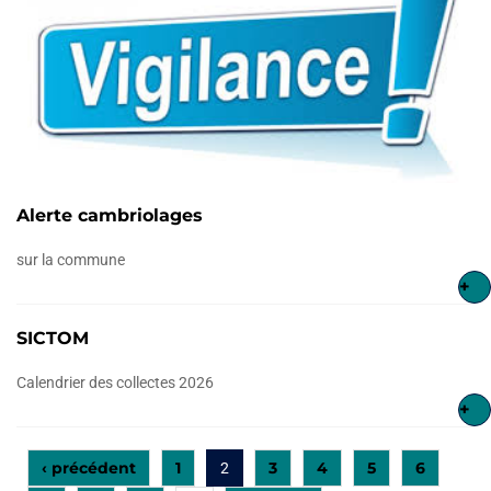
Alerte cambriolages
sur la commune
+
SICTOM
Calendrier des collectes 2026
+
‹ précédent
1
3
4
5
6
2