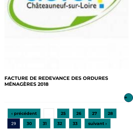
FACTURE DE REDEVANCE DES ORDURES
MÉNAGÈRES 2018
+
‹ précédent
25
26
27
28
…
30
31
32
33
suivant ›
29