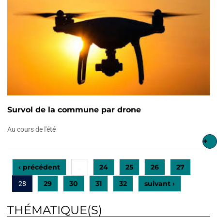
Survol de la commune par drone
Au cours de l'été
+
‹ précédent
24
25
26
27
…
29
30
31
32
suivant ›
28
THÉMATIQUE(S)