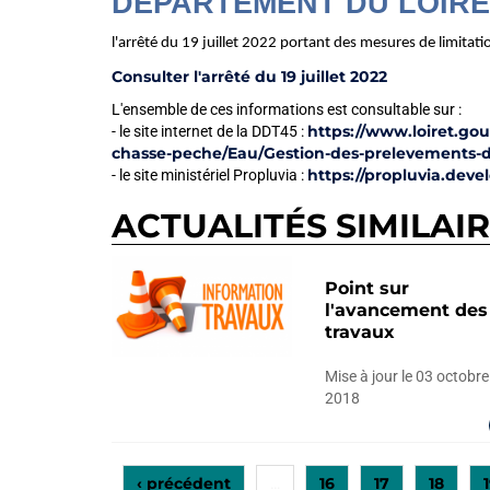
DÉPARTEMENT DU LOIRE
l'arrêté du 19 juillet 2022 portant des mesures de limitat
Consulter l'arrêté du 19 juillet 2022
L'ensemble de ces informations est consultable sur :
https://www.loiret.gou
- le site internet de la DDT45 :
chasse-peche/Eau/Gestion-des-prelevements-d-
https://propluvia.deve
- le site ministériel Propluvia :
ACTUALITÉS SIMILAI
Point sur
l'avancement des
travaux
Mise à jour le 03 octobre
2018
‹ précédent
16
17
18
…