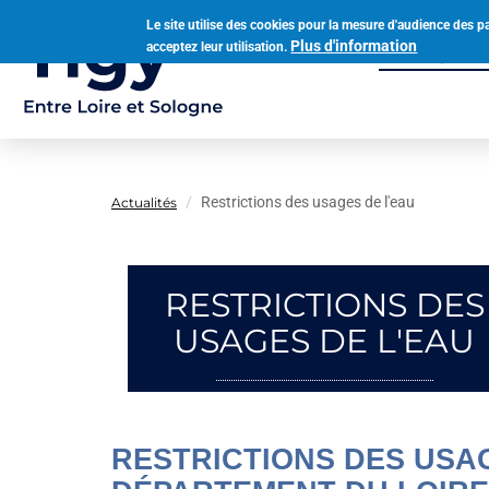
Aller
Le site utilise des cookies pour la mesure d'audience des p
au
Plus d'information
acceptez leur utilisation.
Municipalit
contenu
Navigation
principal
principale
Restrictions des usages de l'eau
Actualités
RESTRICTIONS DES
USAGES DE L'EAU
RESTRICTIONS DES USAG