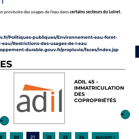
T
ion provisoire des usages de l'eau dans
certains secteurs du Loiret.
v.fr/Politiques-publiques/Environnement-eau-foret-
eau/Restrictions-des-usages-de-l-eau
loppement-durable.gouv.fr/propluvia/faces/index.jsp
RES
ADIL 45 -
IMMATRICULATION
DES
COPROPRIÉTÉS
+
+
19
20
22
23
24
suivant ›
21