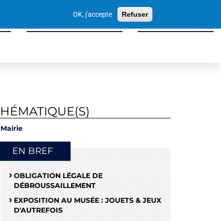
Votre
OK, j'accepte
Refuser
recherche
ité
Sport, Culture & Loisirs
Tissu Économique
THÉMATIQUE(S)
Mairie
EN BREF
OBLIGATION LÉGALE DE
DÉBROUSSAILLEMENT
EXPOSITION AU MUSÉE : JOUETS & JEUX
D'AUTREFOIS